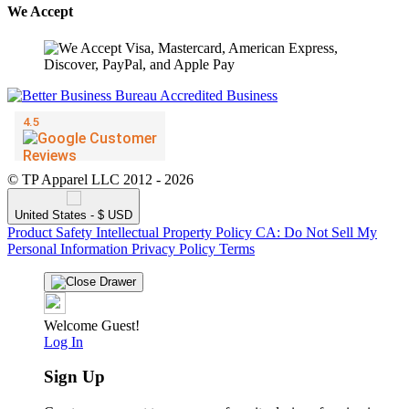
We Accept
© TP Apparel LLC 2012 - 2026
United States - $ USD
Product Safety
Intellectual Property Policy
CA: Do Not Sell My
Personal Information
Privacy Policy
Terms
Welcome Guest!
Log In
Sign Up