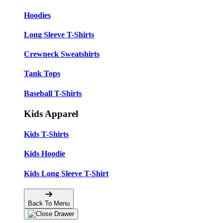
Hoodies
Long Sleeve T-Shirts
Crewneck Sweatshirts
Tank Tops
Baseball T-Shirts
Kids Apparel
Kids T-Shirts
Kids Hoodie
Kids Long Sleeve T-Shirt
Back To Menu