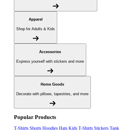
Apparel
Shop for Adults & Kids
Accessories
Express yourself with stickers and more
Home Goods
Decorate with pillows, tapestries, and more
Popular Products
T-Shirts
Shorts
Hoodies
Hats
Kids T-Shirts
Stickers
Tank