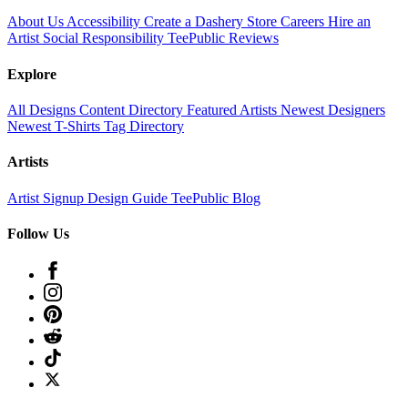
About Us
Accessibility
Create a Dashery Store
Careers
Hire an
Artist
Social Responsibility
TeePublic Reviews
Explore
All Designs
Content Directory
Featured Artists
Newest Designers
Newest T-Shirts
Tag Directory
Artists
Artist Signup
Design Guide
TeePublic Blog
Follow Us