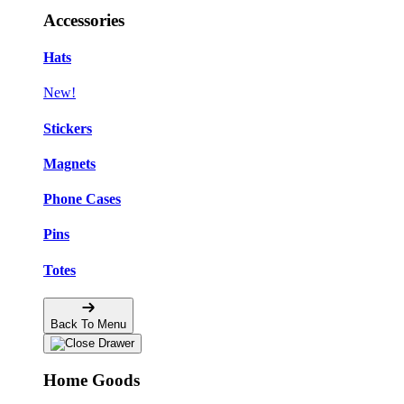
Accessories
Hats
New!
Stickers
Magnets
Phone Cases
Pins
Totes
Back To Menu
Home Goods