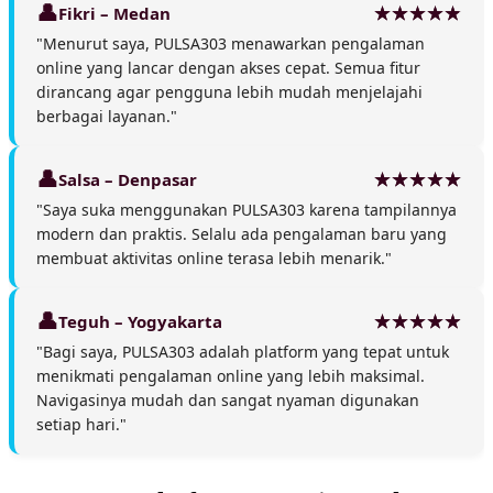
Fikri – Medan
"Menurut saya, PULSA303 menawarkan pengalaman
online yang lancar dengan akses cepat. Semua fitur
dirancang agar pengguna lebih mudah menjelajahi
berbagai layanan."
Salsa – Denpasar
"Saya suka menggunakan PULSA303 karena tampilannya
modern dan praktis. Selalu ada pengalaman baru yang
membuat aktivitas online terasa lebih menarik."
Teguh – Yogyakarta
"Bagi saya, PULSA303 adalah platform yang tepat untuk
menikmati pengalaman online yang lebih maksimal.
Navigasinya mudah dan sangat nyaman digunakan
setiap hari."